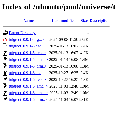
Index of /ubuntu/pool/universe/t
Name
Last modified
Size
Description
Parent Directory
-
tuigreet_0.9.1.orig...>
2024-09-08 11:59
272K
tuigreet_0.9.1-5.dsc
2025-01-13 16:07
2.4K
tuigreet_0.9.1-5.deb..>
2025-01-13 16:07
4.2K
tuigreet_0.9.1-5_amd..>
2025-01-13 16:08
1.4M
tuigreet_0.9.1-5_arm..>
2025-01-13 16:08
1.3M
tuigreet_0.9.1-6.dsc
2025-10-27 16:25
2.4K
tuigreet_0.9.1-6.deb..>
2025-10-27 16:25
4.3K
tuigreet_0.9.1-6_amd..>
2025-11-03 12:48
1.0M
tuigreet_0.9.1-6_amd..>
2025-11-03 12:49
1.0M
tuigreet_0.9.1-6_arm..>
2025-11-03 16:07
931K