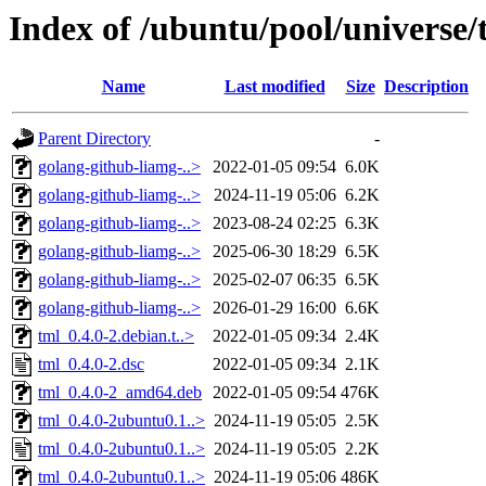
Index of /ubuntu/pool/universe/
Name
Last modified
Size
Description
Parent Directory
-
golang-github-liamg-..>
2022-01-05 09:54
6.0K
golang-github-liamg-..>
2024-11-19 05:06
6.2K
golang-github-liamg-..>
2023-08-24 02:25
6.3K
golang-github-liamg-..>
2025-06-30 18:29
6.5K
golang-github-liamg-..>
2025-02-07 06:35
6.5K
golang-github-liamg-..>
2026-01-29 16:00
6.6K
tml_0.4.0-2.debian.t..>
2022-01-05 09:34
2.4K
tml_0.4.0-2.dsc
2022-01-05 09:34
2.1K
tml_0.4.0-2_amd64.deb
2022-01-05 09:54
476K
tml_0.4.0-2ubuntu0.1..>
2024-11-19 05:05
2.5K
tml_0.4.0-2ubuntu0.1..>
2024-11-19 05:05
2.2K
tml_0.4.0-2ubuntu0.1..>
2024-11-19 05:06
486K