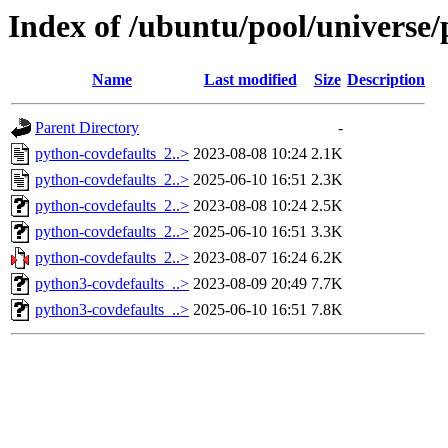
Index of /ubuntu/pool/universe/
Name
Last modified
Size
Description
Parent Directory
-
python-covdefaults_2..>
2023-08-08 10:24
2.1K
python-covdefaults_2..>
2025-06-10 16:51
2.3K
python-covdefaults_2..>
2023-08-08 10:24
2.5K
python-covdefaults_2..>
2025-06-10 16:51
3.3K
python-covdefaults_2..>
2023-08-07 16:24
6.2K
python3-covdefaults_..>
2023-08-09 20:49
7.7K
python3-covdefaults_..>
2025-06-10 16:51
7.8K