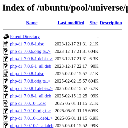
Index of /ubuntu/pool/universe/
Name
Last modified
Size
Description
Parent Directory
-
php-di_7.0.6-1.dsc
2023-12-17 21:31
2.1K
php-di_7.0.6.orig.ta..>
2023-12-17 21:31
604K
php-di_7.0.6-1.debia..>
2023-12-17 21:31
6.3K
php-di_7.0.6-1_all.deb
2023-12-17 22:17
90K
php-di_7.0.8-1.dsc
2025-02-02 15:57
2.1K
php-di_7.0.8.orig.ta..>
2025-02-02 15:57
604K
php-di_7.0.8-1.debia..>
2025-02-02 15:57
6.7K
php-di_7.0.8-1_all.deb
2025-02-15 12:25
99K
php-di_7.0.10-1.dsc
2025-05-01 11:15
2.1K
php-di_7.0.10.orig.t..>
2025-05-01 11:15
605K
php-di_7.0.10-1.debi..>
2025-05-01 11:15
6.9K
php-di_7.0.10-1_all.deb
2025-05-01 15:52
99K